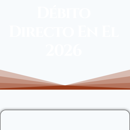
Débito
Directo En El
2026