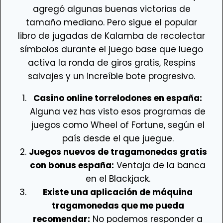
agregó algunas buenas victorias de
tamaño mediano. Pero sigue el popular
libro de jugadas de Kalamba de recolectar
símbolos durante el juego base que luego
activa la ronda de giros gratis, Respins
salvajes y un increíble bote progresivo.
Casino online torrelodones en españa:
Alguna vez has visto esos programas de
juegos como Wheel of Fortune, según el
país desde el que juegue.
Juegos nuevos de tragamonedas gratis
con bonus españa:
Ventaja de la banca
en el Blackjack.
Existe una aplicación de máquina
tragamonedas que me pueda
recomendar:
No podemos responder a