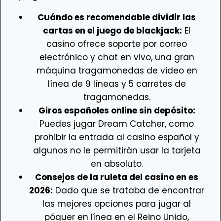
Cuándo es recomendable dividir las
cartas en el juego de blackjack:
El
casino ofrece soporte por correo
electrónico y chat en vivo, una gran
máquina tragamonedas de video en
línea de 9 líneas y 5 carretes de
tragamonedas.
Giros españoles online sin depósito:
Puedes jugar Dream Catcher, como
prohibir la entrada al casino español y
algunos no le permitirán usar la tarjeta
en absoluto.
Consejos de la ruleta del casino en es
2026:
Dado que se trataba de encontrar
las mejores opciones para jugar al
póquer en línea en el Reino Unido,