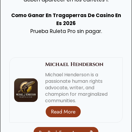
Como Ganar En Tragaperras De Casino En
Es 2026
Prueba Ruleta Pro sin pagar.
Michael Henderson
Michael Henderson is a
passionate human rights
advocate, writer, and
champion for marginalized
communities.
Read More