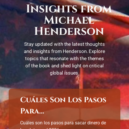
Insights from
Michael
Henderson
Stay updated with the latest thoughts
and insights from Henderson. Explore
topics that resonate with the themes
of the book and shed light on critical
global issues.
Cuáles Son Los Pasos
Para…
Cuáles son los pasos para sacar dinero de